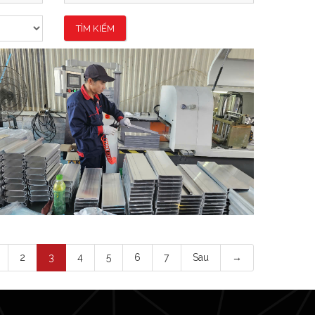
TÌM KIẾM
Gia Công Cắt
2
3
4
5
6
7
Sau
→