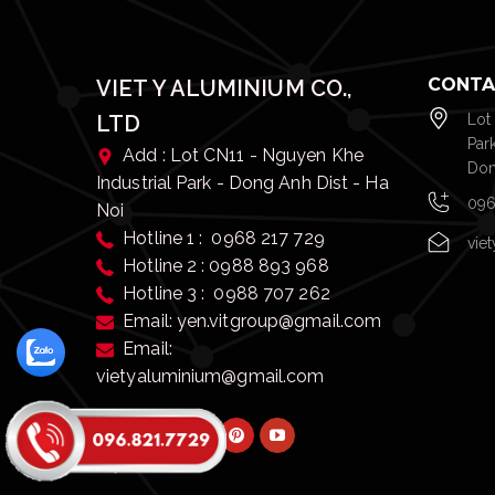
CONTA
VIET Y ALUMINIUM CO.,
LTD
Lot
Par
Add : Lot CN11 - Nguyen Khe
Don
Industrial Park - Dong Anh Dist - Ha
096
Noi
Hotline 1 : 0968 217 729
vie
Hotline 2 : 0988 893 968
Hotline 3 : 0988 707 262
Email: yen.vitgroup@gmail.com
Email:
vietyaluminium@gmail.com