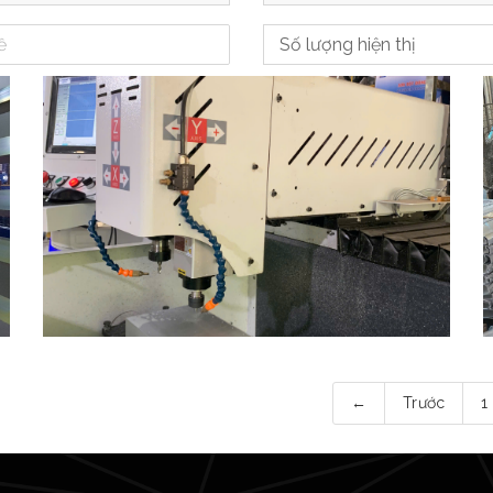
Phay CNC
←
Trước
1