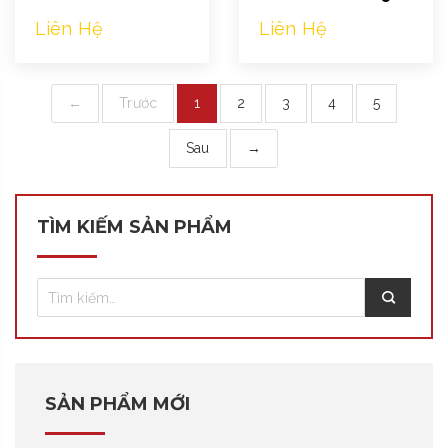
Liên Hệ
Liên Hệ
←
Trước
1
2
3
4
5
Sau
→
TÌM KIẾM SẢN PHẨM
SẢN PHẨM MỚI