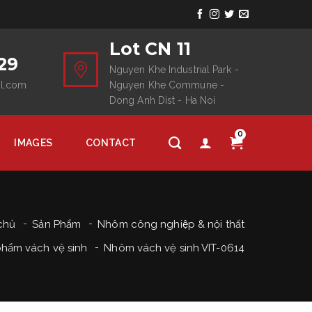
Lot CN 11
29
Nguyen Khe Industrial Park -
il.com
Nguyen Khe Commune -
Dong Anh Dist - Ha Noi
0
IMAGES
CONTACT
chủ
Sản Phẩm
Nhôm công nghiệp & nội thất
phẩm vách vệ sinh
Nhôm vách vệ sinh VIT-0614