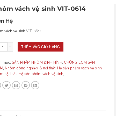
ôm vách vệ sinh VIT-0614
ên Hệ
m vách vệ sinh VIT-0614
+
THÊM VÀO GIỎ HÀNG
h mục:
SẢN PHẨM NHÔM ĐỊNH HÌNH
,
CHỦNG LOẠI SẢN
ẨM
,
Nhôm công nghiệp & nội thất
,
Hệ sản phẩm vách vệ sinh
,
 nội thất
,
Hệ sản phẩm vách vệ sinh
,