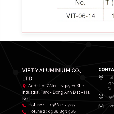
CONTA
VIET Y ALUMINIUM CO.,
LTD
Lot
Par
Add : Lot CN11 - Nguyen Khe
Don
Industrial Park - Dong Anh Dist - Ha
096
Noi
Hotline 1 : 0968 217 729
vie
Hotline 2 : 0988 893 968