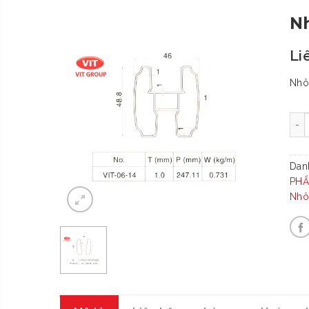
Nh
Li
Nhô
-
Dan
PH
Nhôm