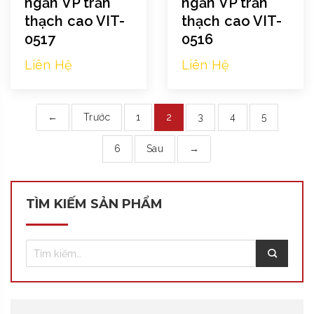
ngăn VP trần
ngăn VP trần
thạch cao VIT-
thạch cao VIT-
0517
0516
Liên Hệ
Liên Hệ
←
Trước
1
2
3
4
5
6
Sau
→
TÌM KIẾM SẢN PHẨM