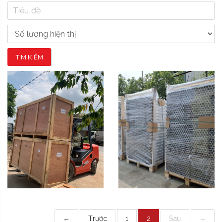
TÌM KIẾM
Xuất Khẩu Mỹ
Xuất Khẩu Ống Nhôm
[...]
←
Trước
1
2
Sau
→