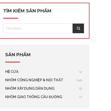
TÌM KIẾM SẢN PHẨM
SẢN PHẨM
HỆ CỬA
(4)
NHÔM CÔNG NGHIỆP & NỘI THẤT
(145)
NHÔM XÂY DỰNG DÂN DỤNG
(9)
NHÔM GIAO THÔNG CẦU ĐƯỜNG
(7)