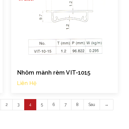
Nhôm mành rèm VIT-1015
Liên Hệ
2
3
4
5
6
7
8
Sau
→