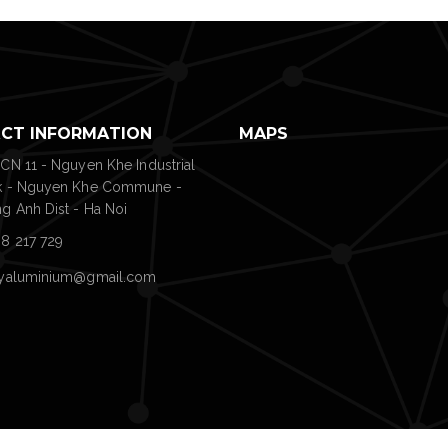
CT INFORMATION
MAPS
 CN 11 - Nguyen Khe Industrial
k - Nguyen Khe Commune -
g Anh Dist - Ha Noi
8 217 729
tyaluminium@gmail.com