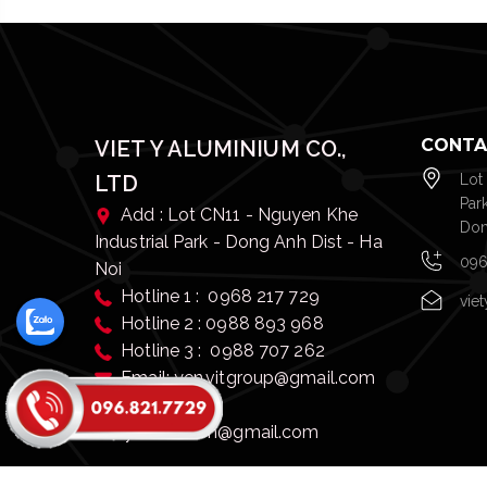
CONTA
VIET Y ALUMINIUM CO.,
LTD
Lot
Par
Add : Lot CN11 - Nguyen Khe
Don
Industrial Park - Dong Anh Dist - Ha
096
Noi
Hotline 1 : 0968 217 729
vie
Hotline 2 : 0988 893 968
Hotline 3 : 0988 707 262
Email: yen.vitgroup@gmail.com
Email:
vietyaluminium@gmail.com