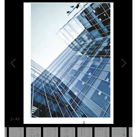
2
/
43