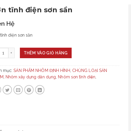
n tĩnh điện sơn sần
ên Hệ
tĩnh điện sơn sần
+
THÊM VÀO GIỎ HÀNG
h mục:
SẢN PHẨM NHÔM ĐỊNH HÌNH
,
CHỦNG LOẠI SẢN
ẨM
,
Nhôm xây dựng dân dụng
,
Nhôm sơn tĩnh điện
,