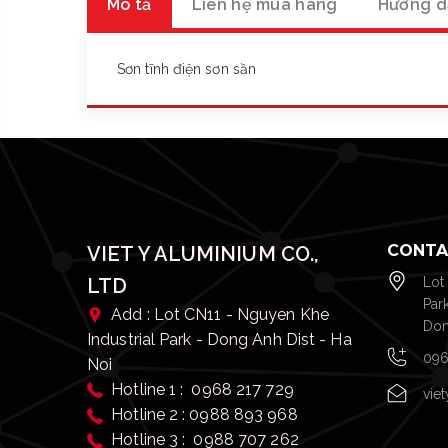
Mô tả
Liên hệ mua hàng
Hướng d
Sơn tĩnh điện sơn sần
CONTA
VIET Y ALUMINIUM CO.,
LTD
Lot
Par
Add : Lot CN11 - Nguyen Khe
Don
Industrial Park - Dong Anh Dist - Ha
096
Noi
Hotline 1 : 0968 217 729
vie
Hotline 2 : 0988 893 968
Hotline 3 : 0988 707 262