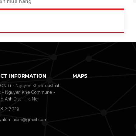
ẫn mua hàng
CT INFORMATION
MAPS
 CN 11 - Nguyen Khe Industrial
k - Nguyen Khe Commune -
g Anh Dist - Ha Noi
8 217 729
tyaluminium@gmail.com