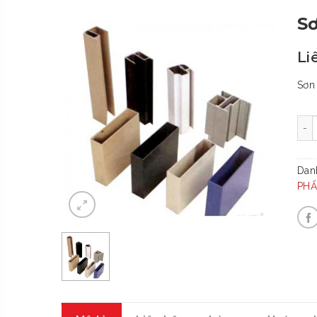
Sơ
Li
Sơn 
-
Dan
PH