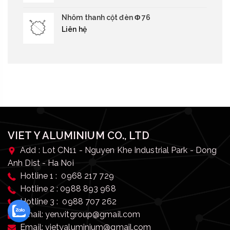
Nhôm thanh cột đèn Φ 76
Liên hệ
VIET Y ALUMINIUM CO., LTD
Add : Lot CN11 - Nguyen Khe Industrial Park - Dong
Anh Dist - Ha Noi
Hotline 1 : 0968 217 729
Hotline 2 : 0988 893 968
Hotline 3 : 0988 707 262
Email: yen.vitgroup@gmail.com
Email: vietyaluminium@gmail.com